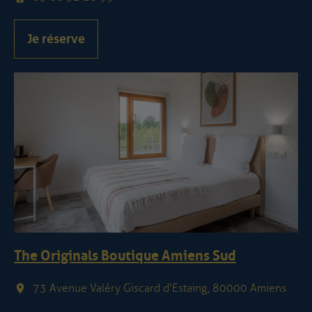
Je réserve
The Originals Boutique Amiens Sud
73 Avenue Valéry Giscard d'Estaing, 80000 Amiens