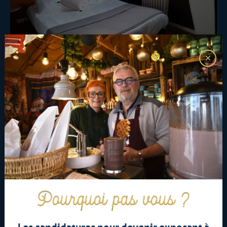
Hôtel Central Anzac Amiens Centre
17 rue Alexandre Fatton, 80000 Amiens
03 22 91 34 08
Je réserve
Pourquoi pas vous ?