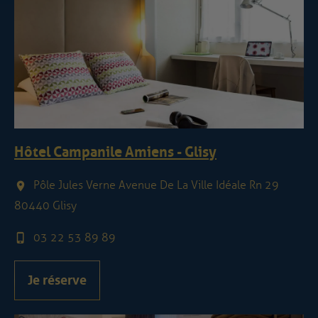
Hôtel Campanile Amiens - Glisy
Pôle Jules Verne Avenue De La Ville Idéale Rn 29
80440 Glisy
03 22 53 89 89
Je réserve