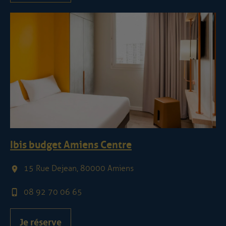
Ibis budget Amiens Centre
15 Rue Dejean, 80000 Amiens
08 92 70 06 65
Je réserve